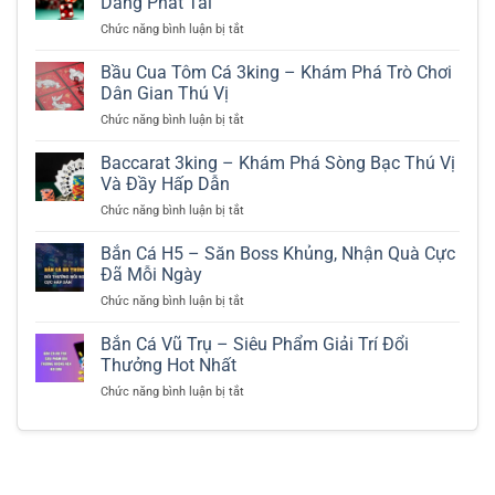
Dàng Phát Tài
Chức năng bình luận bị tắt
ở
T
à
Bầu Cua Tôm Cá 3king – Khám Phá Trò Chơi
i
Dân Gian Thú Vị
X
Chức năng bình luận bị tắt
ở
ỉ
B
u
ầ
Baccarat 3king – Khám Phá Sòng Bạc Thú Vị
Đ
u
ổ
Và Đầy Hấp Dẫn
C
i
Chức năng bình luận bị tắt
ở
u
T
B
a
h
a
Bắn Cá H5 – Săn Boss Khủng, Nhận Quà Cực
T
ư
c
ô
Đã Mỗi Ngày
ở
c
m
n
Chức năng bình luận bị tắt
ở
a
C
g
B
r
á
3
ắ
Bắn Cá Vũ Trụ – Siêu Phẩm Giải Trí Đổi
a
3
k
n
t
Thưởng Hot Nhất
k
i
C
3
i
n
Chức năng bình luận bị tắt
ở
á
k
n
g
B
H
i
g
–
ắ
5
n
–
M
n
–
g
K
ẹ
C
S
–
h
o
á
ă
K