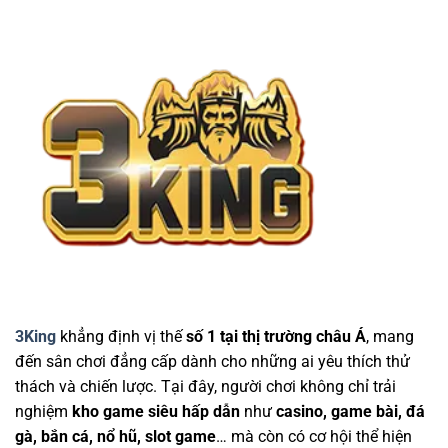
á
C
V
n
h
m
h
ũ
B
á
P
ơ
T
o
m
h
i
r
s
P
á
D
ụ
s
h
T
ễ
–
K
á
r
D
S
h
S
ò
à
i
ủ
ò
C
n
ê
n
n
h
g
u
g
g
ơ
P
P
,
B
i
h
h
N
ạ
D
á
ẩ
h
c
â
t
m
ậ
T
n
T
G
n
h
G
à
i
Q
ú
i
i
ả
u
V
a
i
à
ị
n
T
C
V
T
r
3King
khẳng định vị thế
số 1 tại thị trường châu Á
, mang
ự
à
h
í
c
Đ
ú
đến sân chơi đẳng cấp dành cho những ai yêu thích thử
Đ
Đ
ầ
V
ổ
thách và chiến lược. Tại đây, người chơi không chỉ trải
ã
y
ị
i
M
H
nghiệm
kho game siêu hấp dẫn
như
casino, game bài, đá
T
ỗ
ấ
gà, bắn cá, nổ hũ, slot game
… mà còn có cơ hội thể hiện
h
i
p