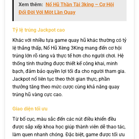
Xem thêm:
Nổ Hũ Thần Tài 3king – Cơ Hội
Đổi Đời Với Một Lần Quay
Tỷ lệ trúng Jackpot cao
Khác với nhiều tựa game quay hũ khác thường có tỷ
lệ thắng thấp,
Nổ Hũ Xèng 3King
mang đến cơ hội
trúng lớn rõ ràng và thực tế hơn cho người chơi. Hệ
thống tính thưởng được thiết kế công khai, minh
bạch, đảm bảo quyền lợi tối đa cho người tham gia.
Jackpot nổ liên tục theo thời gian thực, phần
thưởng tăng theo mức cược cùng khả năng quay
trúng hũ vàng cực cao.
Giao diện tối ưu
Từ bố cục, màu sắc đến các nút điều khiển đều
được sắp xếp khoa học giúp thành viên dễ thao tác,
làm quen nhanh chóng. Đặc biệt, game được tối ưu