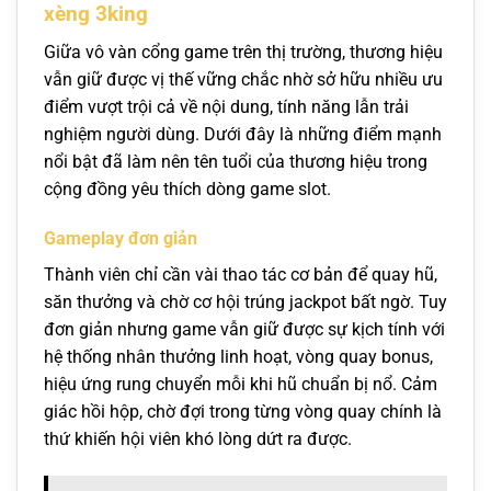
xèng 3king
Giữa vô vàn cổng game trên thị trường, thương hiệu
vẫn giữ được vị thế vững chắc nhờ sở hữu nhiều ưu
điểm vượt trội cả về nội dung, tính năng lẫn trải
nghiệm người dùng. Dưới đây là những điểm mạnh
nổi bật đã làm nên tên tuổi của thương hiệu trong
cộng đồng yêu thích dòng game slot.
Gameplay đơn giản
Thành viên chỉ cần vài thao tác cơ bản để quay hũ,
săn thưởng và chờ cơ hội trúng jackpot bất ngờ. Tuy
đơn giản nhưng game vẫn giữ được sự kịch tính với
hệ thống nhân thưởng linh hoạt, vòng quay bonus,
hiệu ứng rung chuyển mỗi khi hũ chuẩn bị nổ. Cảm
giác hồi hộp, chờ đợi trong từng vòng quay chính là
thứ khiến hội viên khó lòng dứt ra được.