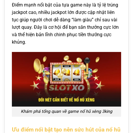
Điểm mạnh nổi bật của tựa game này là tỷ lệ trúng
jackpot cao, nhiều jackpot lớn được cập nhật liên
tục giúp người chơi dễ dàng “làm giàu” chỉ sau vài
lượt quay. Đây là cơ hội để bạn săn thưởng cực lớn
và thể hiện bản lĩnh chinh phục tiền thưởng cực
khủng.
Khám phá tổng quan về game nổ hũ xèng 3king
Ưu điểm nổi bật tạo nên sức hút của nổ hũ