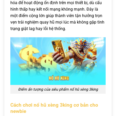
hóa để hoạt động ổn định trên mọi thiết bị, dù cấu
hình thấp hay kết nối mạng không mạnh. Đây là
một điểm cộng lớn giúp thành viên tận hưởng trọn
vẹn trải nghiệm quay hũ mọi lúc mà không gặp tình
trạng giật lag hay lỗi hệ thống.
Điểm ấn tượng của siêu phẩm nổ hũ xèng 3king
Cách chơi nổ hũ xèng 3king cơ bản cho
newbie