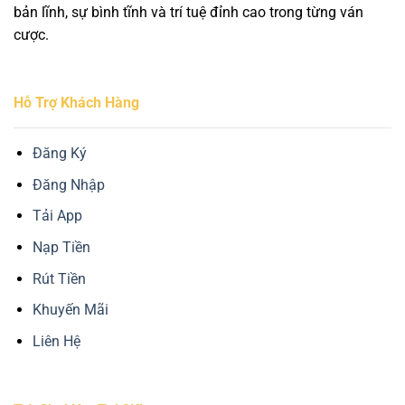
ư
N
D
bản lĩnh, sự bình tĩnh và trí tuệ đỉnh cao trong từng ván
ở
g
ẫ
cược.
n
à
n
g
y
H
o
t
Hỗ Trợ Khách Hàng
N
h
ấ
Đăng Ký
t
Đăng Nhập
Tải App
Nạp Tiền
Rút Tiền
Khuyến Mãi
Liên Hệ